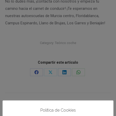
No lo dudes más, ¡contacta con nosotros y empieza tu
camino hacia el carnet de conducir! ¡Te esperamos en
nuestras autoescuelas de Murcia centro, Floridablanca,
Campus Espinardo, Llano de Brujas, Los Garres y Beniaján!
Category:
Teórico coche
Compartir este artículo
PREVIOUS
Cursos de recuperación de puntos: toda la
Política de Cookies