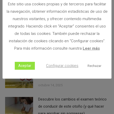
información que necesitas
Este sitio usa cookies propias y de terceros para facilitar
la navegación, obtener información estadísticas de uso de
NEXT
nuestros visitantes, y ofrecer contenido multimedia
Pasar de carnet automático a manual: toda
integrado. Haciendo click en "Aceptar" consientes el uso
la información que necesitas
de todas las cookies. También puede rechazar la
instalación de cookies clicando en “Configurar cookies”.
Para más información consulte nuestra
Leer más
Noticias relacionadas
Configurar cookies
Aceptar
Rechazar
Nuevas señales de tráfico en España:
descubre todos los cambios
octubre 14, 2025
Descubre los cambios el examen teórico
de conducir de este otoño (y qué hacer
para aprobar sin sorpresas)