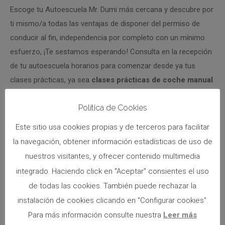
Escoge tu Autoescuela Mr. Dumi más cercana y descubre por
ti mismo/a todas las ventajas de disponer del permiso de
conducir al fin, independencia por completo con un mínimo
esfuerzo, ¡Te sestamos esperando! Consulta en la recepción
de tu autoescuela horarios para comenzar desde ya tus
clases prácticas, ya sea
clases prácticas de coche manual
o
clases prácticas coches automático
. Sea cual sea la
Política de Cookies
decisión, es importante practicar y ganar experiencia para
convertirse en un conductor seguro y competente.
Este sitio usa cookies propias y de terceros para facilitar
la navegación, obtener información estadísticas de uso de
nuestros visitantes, y ofrecer contenido multimedia
Categories:
Autoescuela
,
Formación vial
integrado. Haciendo click en "Aceptar" consientes el uso
de todas las cookies. También puede rechazar la
Compartir este artículo
instalación de cookies clicando en “Configurar cookies”.
Para más información consulte nuestra
Leer más