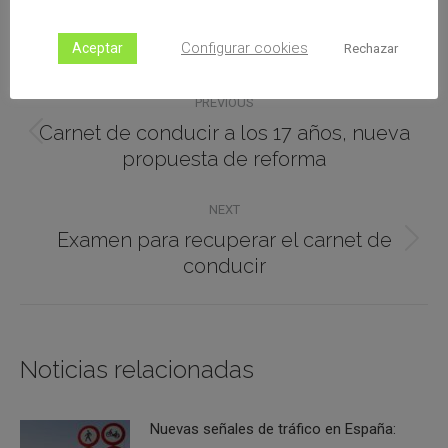
Configurar cookies
Aceptar
Rechazar
PREVIOUS
Carnet de conducir a los 17 años, nueva
propuesta de reforma
NEXT
Examen para recuperar el carnet de
conducir
Noticias relacionadas
Nuevas señales de tráfico en España: