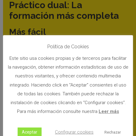
Práctico dual: La
formación más completa
Más fácil
Política de Cookies
Al empezar las prácticas con un coche Tesla automático
conducirás con
soltura desde el primer día
.
Este sitio usa cookies propias y de terceros para facilitar
la navegación, obtener información estadísticas de uso de
Más económico
nuestros visitantes, y ofrecer contenido multimedia
integrado. Haciendo click en "Aceptar" consientes el uso
Necesitarás menos clases para adaptarte
a la
de todas las cookies. También puede rechazar la
conducción por ciudad y los recorridos de examen.
instalación de cookies clicando en “Configurar cookies”.
Para más información consulte nuestra
Leer más
Más completo
Configurar cookies
Aceptar
Rechazar
Aprenderás a conducir tanto coches
automáticos,