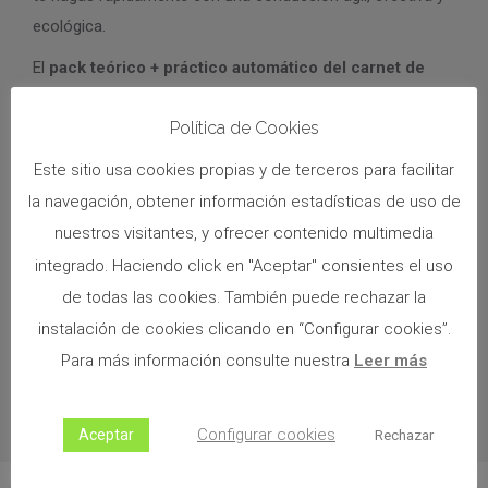
ecológica.
El
pack teórico + práctico automático del carnet de
conducir en Murcia de Autoescuela Mr. Dumi
incluye la
Política de Cookies
matrícula del carnet de conducir
,
todos los materiales
didácticos
, las enseñanzas de nuestros expertos
Este sitio usa cookies propias y de terceros para facilitar
profesores a través de
tutorías presenciales y online
la navegación, obtener información estadísticas de uso de
personalizadas para aprobar tu carnet de conducir
, la
nuestros visitantes, y ofrecer contenido multimedia
tramitación del expediente en la Dirección General de
integrado. Haciendo click en "Aceptar" consientes el uso
Tráfico provincial de Murcia
,
10 clases prácticas en
de todas las cookies. También puede rechazar la
automático del carnet de conducir
y el acceso a
instalación de cookies clicando en “Configurar cookies”.
nuestra plataforma de test donde podrás comprobar tu
Para más información consulte nuestra
Leer más
progreso.
¿A qué esperas para comprar ya online tu
pack teórico + práctico automático?
Configurar cookies
Aceptar
Rechazar