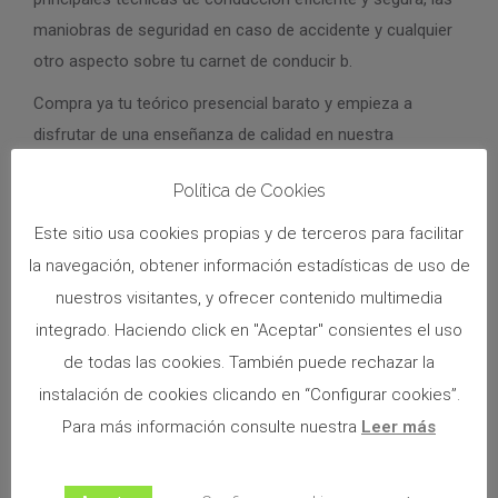
maniobras de seguridad en caso de accidente y cualquier
otro aspecto sobre tu carnet de conducir b.
Compra ya tu teórico presencial barato y empieza a
disfrutar de una enseñanza de calidad en nuestra
autoescuela en Los Garres y súmale tu
práctico de
Política de Cookies
conducir
,
serás un héroe en la carretera.
Este sitio usa cookies propias y de terceros para facilitar
Tu teórico presencial incluye el
material didáctico
la navegación, obtener información estadísticas de uso de
necesario
para conocer todos los puntos básicos para
nuestros visitantes, y ofrecer contenido multimedia
aprobar tu examen teórico del carnet de conducir, la
integrado. Haciendo click en "Aceptar" consientes el uso
tramitación del expediente de la
DGT
, el
acceso a la
de todas las cookies. También puede rechazar la
plataforma virtual online de test
así como
tutorías
personalizadas
en las que resolver todas tus dudas
instalación de cookies clicando en “Configurar cookies”.
durante el aprendizaje y antes del examen.
¡¡Empieza ya a
Para más información consulte nuestra
Leer más
cumplir tu sueño de aprobar el carnet de conducir
con Autoescuelas Mr. Dumi!!