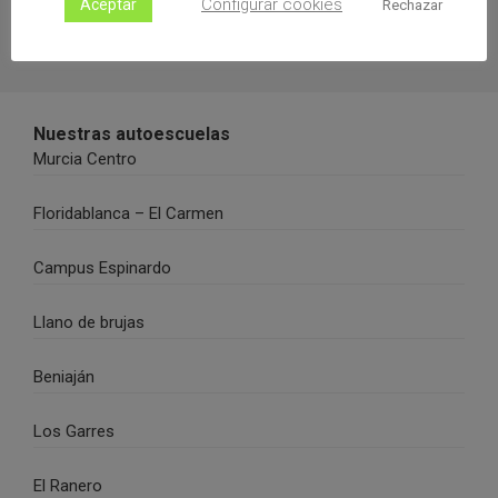
Configurar cookies
Aceptar
Rechazar
Nuestras autoescuelas
Murcia Centro
Floridablanca – El Carmen
Campus Espinardo
Llano de brujas
Beniaján
Los Garres
El Ranero