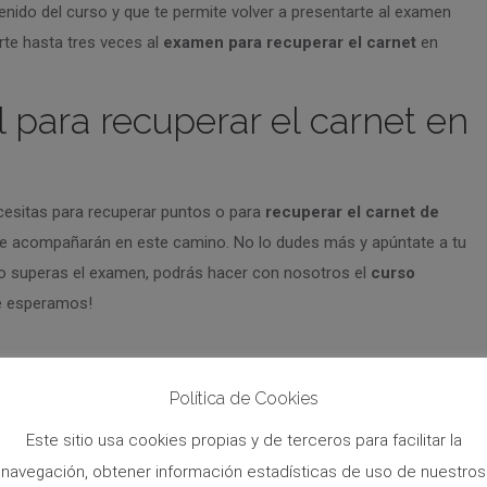
nido del curso y que te permite volver a presentarte al examen
rte hasta tres veces al
examen para recuperar el carnet
en
l para recuperar el carnet en
cesitas para recuperar puntos o para
recuperar el carnet de
te acompañarán en este camino. No lo dudes más y apúntate a tu
no superas el examen, podrás hacer con nosotros el
curso
Te esperamos!
Recuperación de puntos
Política de Cookies
Este sitio usa cookies propias y de terceros para facilitar la
tir este artículo
navegación, obtener información estadísticas de uso de nuestros