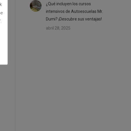
¿Qué incluyen los cursos
k
intensivos de Autoescuelas Mr.
de
Dumi? ¡Descubre sus ventajas!
.
abril 28, 2025